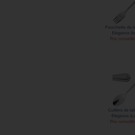
196 mm
199 mm
199,60 mm
200 mm
Fourchette de 
201 mm
Elégance (lo
Prix conseill
203 mm
207 mm
210 mm
211 mm
212 mm
213 mm
215 mm
220 mm
223 mm
Cuillère de t
224,50 mm
Elégance (Lo
Prix conseill
225 mm
235 mm