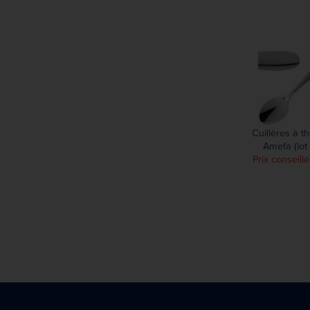
241 mm
245 mm
250 mm
252 mm
Cuillères à t
Amefa (lot 
Prix conseill