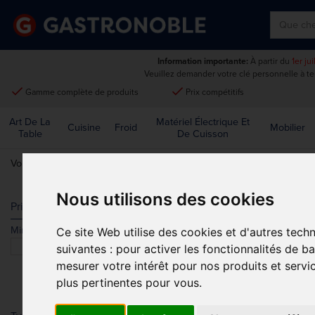
Information importante:
À partir du
1er ju
Veuillez demander votre clé personnelle à t
done
done
Gamme complète de produits
Prix compétitifs
Art De La
Matériel Électrique Et
Cuisine
Froid
Mobilier
Table
De Cuisson
Vous êtes ici:
Accueil
>
Art de la table
>
Couverts
>
Amefa
Nous utilisons des cookies
AMEFA
Prix
Min.
Max.
Ce site Web utilise des cookies et d'autres tech
Trier par
suivantes :
pour activer les fonctionnalités de b
mesurer votre intérêt pour nos produits et servi
plus pertinentes pour vous
.