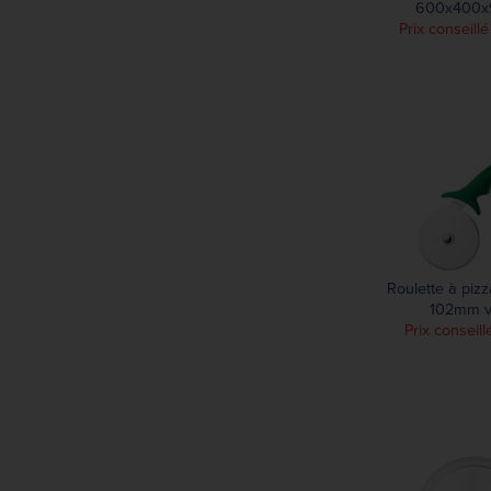
125 mm
600x400
305 mm
Prix conseill
130 mm
355 mm
229 mm
405 mm
305 mm
705 mm
914 mm
Roulette à piz
102mm v
Prix conseill