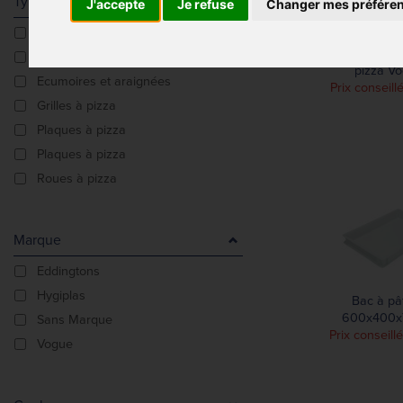
Type De Produit
J'accepte
Je refuse
Changer mes préfére
Accesssoires à pizza
Brosse grattoir 
Couvercles
pizza V
Ecumoires et araignées
Prix conseill
Grilles à pizza
Plaques à pizza
Plaques à pizza
Roues à pizza
Marque
Eddingtons
Hygiplas
Bac à pâ
600x400
Sans Marque
Prix conseill
Vogue