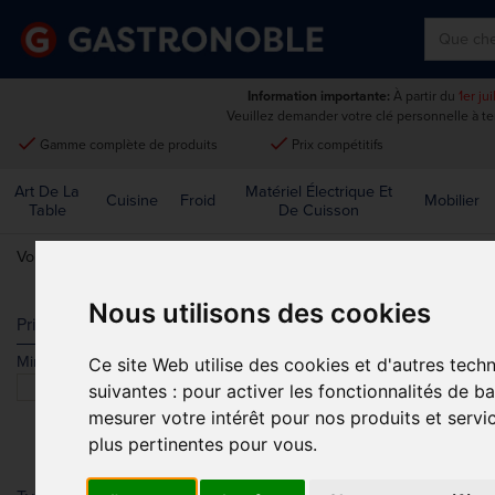
Information importante:
À partir du
1er ju
Veuillez demander votre clé personnelle à t
done
done
Gamme complète de produits
Prix compétitifs
Art De La
Matériel Électrique Et
Cuisine
Froid
Mobilier
Table
De Cuisson
Vous êtes ici:
Accueil
>
Cuisine
>
Batterie et platerie de cuisine
>
Maté
Nous utilisons des cookies
MATÉRIEL À 
Prix
Min.
Max.
Ce site Web utilise des cookies et d'autres tech
Trier par
suivantes :
pour activer les fonctionnalités de b
mesurer votre intérêt pour nos produits et servi
plus pertinentes pour vous
.