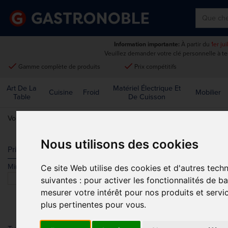
Information importante:
À partir du
1er ju
Veuillez demander votre clé personnelle à t
done
done
Gamme complète de produits
Prix compétitifs
Art De La
Matériel Électrique Et
Cuisine
Froid
Mobilier
Table
De Cuisson
Vous êtes ici:
Accueil
>
Matériel électrique et de cuisson
>
Micro-onde
Nous utilisons des cookies
FOURS À C
Prix
Min.
Max.
Ce site Web utilise des cookies et d'autres tech
Trier par
suivantes :
pour activer les fonctionnalités de b
mesurer votre intérêt pour nos produits et servi
plus pertinentes pour vous
.