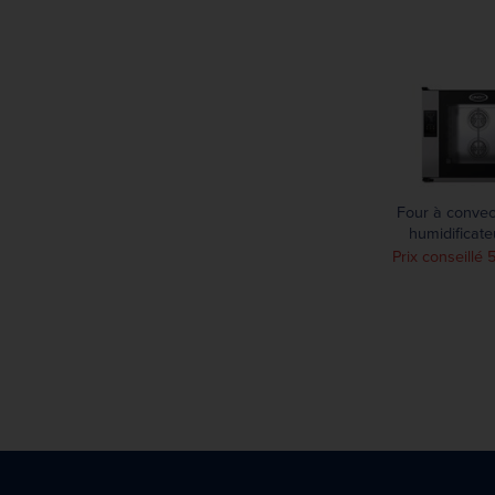
Four à convec
humidificat
Bakerlux SHOP P
Prix conseillé 
Matic Touch 
600X40