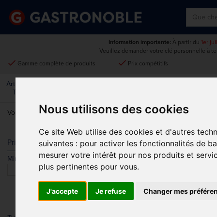
Information importante:
À partir du
1er ju
Veuillez demander votre clé personnelle à t
done
done
Gamme complète de produits
Prix compétitifs
Art De La
Matériel Électrique Et
Cuisine
Froid
Mobilier
Table
De Cuisson
Nous utilisons des cookies
Vous êtes ici:
Accueil
>
Usage unique et entretien
>
Produits À Usag
Ce site Web utilise des cookies et d'autres tech
PRODUITS À
Prix
suivantes :
pour activer les fonctionnalités de b
mesurer votre intérêt pour nos produits et servi
Min.
Max.
plus pertinentes pour vous
.
J'accepte
Je refuse
Changer mes préfére