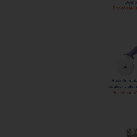
Olymp
1710 mm
Prix conseill
Roulette à p
couleur violet 
Hygiplas 
Prix conseill