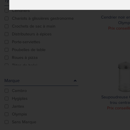
Type De Produit
Cendriers
Cendrier noir 
Chariots à glissières gastronorme
Olymp
Crochets de sac à main
Prix conseill
Distributeurs à épices
Porte-serviettes
Poubelles de table
Roues à pizza
Têtes de balai
Vases
Marque
Cambro
Saupoudreuse 
Hygiplas
trou centr
Jantex
Prix conseill
Olympia
Sans Marque