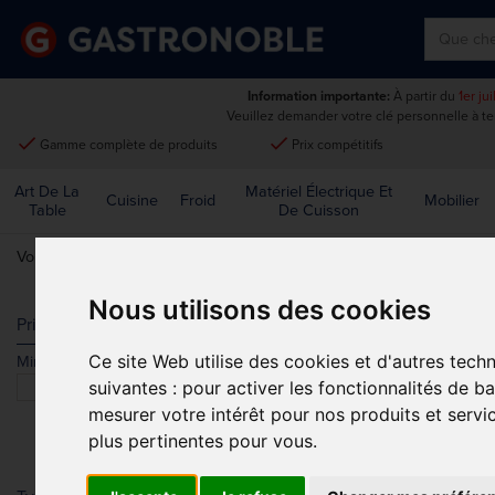
Information importante:
À partir du
1er ju
Veuillez demander votre clé personnelle à t
done
done
Gamme complète de produits
Prix compétitifs
Art De La
Matériel Électrique Et
Cuisine
Froid
Mobilier
Table
De Cuisson
Vous êtes ici:
Accueil
>
Mobilier
>
Extérieur
>
Divers
Nous utilisons des cookies
DIVERS
Prix
Ce site Web utilise des cookies et d'autres tech
Min.
Max.
Trier par
suivantes :
pour activer les fonctionnalités de b
mesurer votre intérêt pour nos produits et servi
plus pertinentes pour vous
.