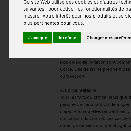
Ce site Web utilise des cookies et d'autres tech
un employé ayant reçu procuration
suivantes :
pour activer les fonctionnalités de b
mesurer votre intérêt pour nos produits et servi
2. Commandes
plus pertinentes pour vous
.
Toutes les commandes reçues par co
immédiatement considérées comme f
J'accepte
Je refuse
Changer mes préfére
certaines commandes sans obligatio
3. Délais de livraison
Nos délais de livraison sont compris
Corse. Ces délais ne prennent pas
du transport.
4. Force majeure
Tous les faits du prince, ainsi que 
pénurie de carburant ou de moyens
majeure lorsqu'elles rendent les f
conclusion du contrat; ces cas de 
ou en partie sans aucune obligatio