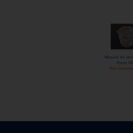
225 mm
243,50 mm
245,50 mm
249 mm
252 mm
261 mm
270 mm
Mesure en ver
Pyrex 5
Prix conseill