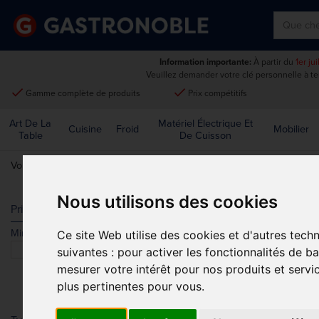
Information importante:
À partir du
1er ju
Veuillez demander votre clé personnelle à t
done
done
Gamme complète de produits
Prix compétitifs
Art De La
Matériel Électrique Et
Cuisine
Froid
Mobilier
Table
De Cuisson
Vous êtes ici:
Accueil
>
Cuisine
>
Ustensiles
>
Pichets Gradués Et Ba
Nous utilisons des cookies
PICHETS GR
Prix
Min.
Max.
Ce site Web utilise des cookies et d'autres tech
Trier par
suivantes :
pour activer les fonctionnalités de b
mesurer votre intérêt pour nos produits et servi
plus pertinentes pour vous
.