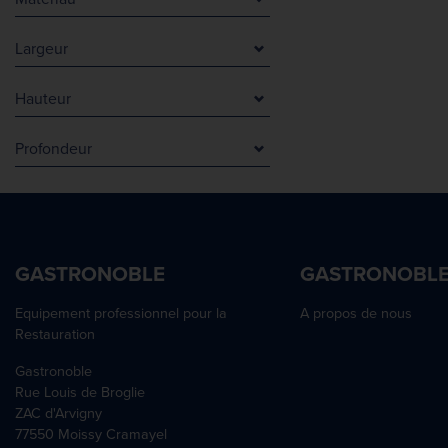
Beige
Inox 304
Blanc
Largeur
Plastique
Gris
280 mm
Polypropylène
Hauteur
300 mm
184 mm
500 mm
Profondeur
300 mm
600 mm
240 mm
400 mm
410 mm
470 mm
500 mm
600 mm
GASTRONOBLE
GASTRONOBL
Equipement professionnel pour la
A propos de nous
Restauration
Gastronoble
Rue Louis de Broglie
ZAC d'Arvigny
77550 Moissy Cramayel