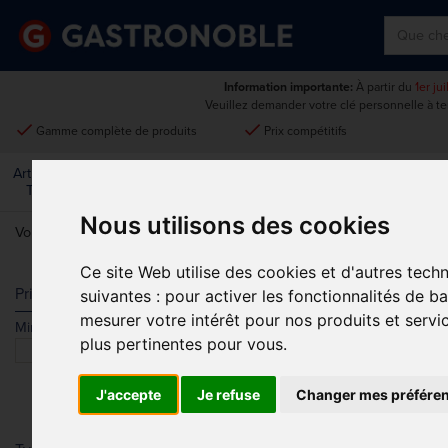
Information importante:
À partir du
1er ju
Veuillez demander votre clé personnelle à t
done
done
Gamme complète de produits
Prix compétitifs
Art De La
Matériel Électrique Et
Cuisine
Froid
Mobilier
Table
De Cuisson
Nous utilisons des cookies
Vous êtes ici:
Accueil
>
Matériel électrique et de cuisson
>
Laverie
>
Ce site Web utilise des cookies et d'autres tech
DIVERS
Prix
suivantes :
pour activer les fonctionnalités de b
mesurer votre intérêt pour nos produits et servi
Min.
Max.
Trier par
plus pertinentes pour vous
.
J'accepte
Je refuse
Changer mes préfére