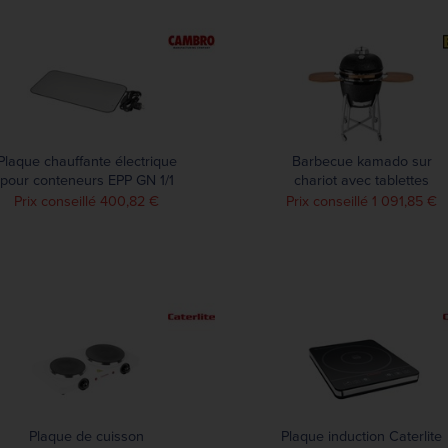
Plaque chauffante électrique
Barbecue kamado sur
pour conteneurs EPP GN 1/1
chariot avec tablettes
et 600 x 400mm Cambro
Buffalo
Prix conseillé 400,82 €
Prix conseillé 1 091,85 €
Plaque de cuisson
Plaque induction Caterlite