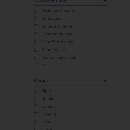
Type De Produit
Assiettes chaudes
Barbecues
Boites isotherme
Charbon de bois
Chauffe-hot-dogs
Chauffe-plats
Fours à convection
Machines à hot-dog
Marmites à soupe
Marque
Plaques à induction
Salamandres
Big K
Sous vide
Buffalo
Tables de cuisson
Cambro
Tables de cuisson à induction
Caterlite
Woks à induction
Hendi
Lincat