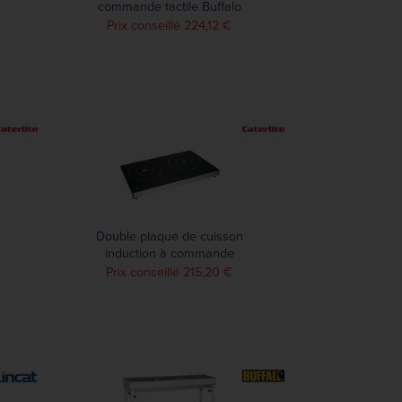
commande tactile Buffalo
3kW
Prix conseillé 224,12 €
Double plaque de cuisson
induction à commande
tactile Caterlite 3 kW
Prix conseillé 215,20 €