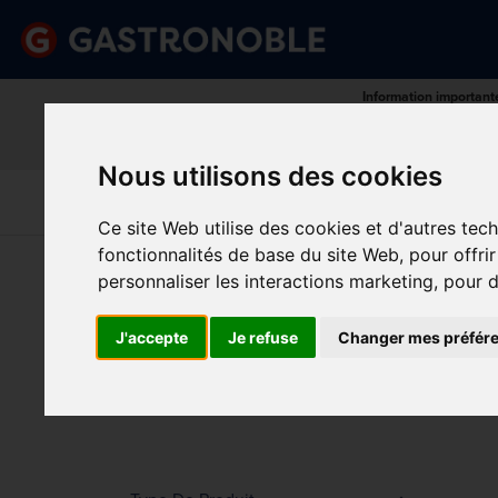
Information important
Veuillez demander votre c
done
done
Gamme complète de produits
Prix compétitif
Nous utilisons des cookies
Art De La
Matériel Électrique 
Cuisine
Froid
Table
De Cuisson
Ce site Web utilise des cookies et d'autres tec
fonctionnalités de base du site Web
,
pour offri
Vous êtes ici:
Accueil
>
Matériel électrique et de cui
personnaliser les interactions marketing
,
pour d
CHA
Prix
J'accepte
Je refuse
Changer mes préfér
Min.
Max.
Trier p