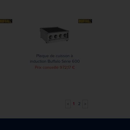
Plaque de cuisson à
induction Buffalo Série 600
4 zones 2 x 3 kW
Prix conseillé 972,17 €
1
2
<
>