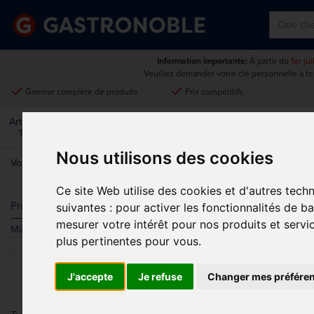
Information importante:
À partir du
1er ju
Veuillez demander votre clé personnelle à t
done
done
Gamme complète de produits
Prix compétitifs
Art De La
Matériel Électrique Et
Cuisine
Froid
Mobilier
Table
De Cuisson
Nous utilisons des cookies
Vous êtes ici:
Accueil
>
Cuisine
>
Couteaux
>
Deglon
Ce site Web utilise des cookies et d'autres tech
DEGLON
Prix
suivantes :
pour activer les fonctionnalités de b
mesurer votre intérêt pour nos produits et servi
Min.
Max.
Trier par
plus pertinentes pour vous
.
J'accepte
Je refuse
Changer mes préfére