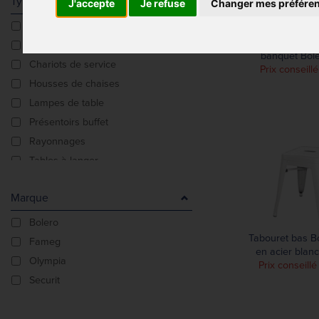
Type De Produit
J'accepte
Je refuse
Changer mes préfére
Bancs
Housse de c
Chariots
banquet Bole
Chariots de service
Prix conseill
Housses de chaises
Lampes de table
Présentoirs buffet
Rayonnages
Tables à langer
Tabourets bas
Marque
Tabourets haut
Bolero
Tabouret bas Bo
Fameg
en acier blanc 
Olympia
Prix conseillé
Securit