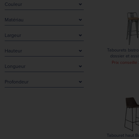
Couleur
Argent
Matériau
Beige
Acier
Blanc
Largeur
Acier galvanisé
Cuivre
0 mm
Acier poudré et PU
Gris
Tabourets bistr
Hauteur
250 mm
Acier revêtu de poudre
Marron
dossier et ass
0 mm
370 mm
Bolero acier gal
Aluminium
Prix conseill
Noir
Longueur
de 4
50 mm
450 mm
Aluminium et plastique
Vert
70 mm
124 mm
483 mm
Bois
Profondeur
100 mm
300 mm
496 mm
Bois d'acacia et acier revêtu de poudre
0 mm
299 mm
450 mm
Bois d'acier et frêne
145 mm
367 mm
1068 mm
Bois de caoutchouc
400 mm
450 mm
Métal et plastique
425 mm
470 mm
Polyester
433 mm
510 mm
450 mm
520 mm
Tabouret haut B