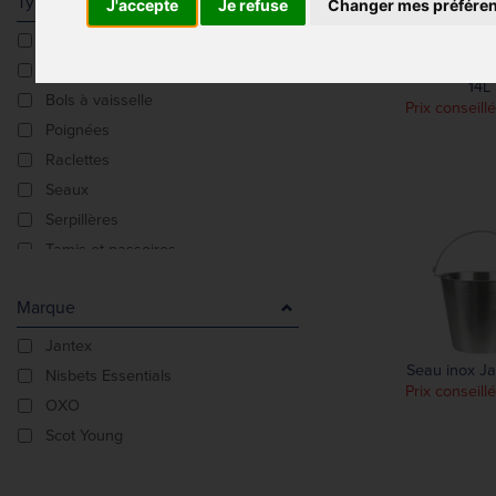
Type De Produit
J'accepte
Je refuse
Changer mes préfére
Balai-brosse
Seau essoreur J
Balais
14L
Bols à vaisselle
Prix conseill
Poignées
Raclettes
Seaux
Serpillères
Tamis et passoires
Têtes de serpillère
Marque
Jantex
Seau inox Ja
Nisbets Essentials
Prix conseill
OXO
Scot Young