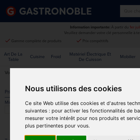
Information importante:
À partir du
1er ju
Veuillez demander votre clé personnelle à t
done
done
Gamme complète de produits
Prix compétitifs
Art De La
Matériel Électrique Et
Cuisine
Froid
Mobilier
Table
De Cuisson
Vous êtes ici:
Accueil
>
Usage unique et entretien
>
Nettoyage
>
Seau
Nous utilisons des cookies
SEAUX DE L
Prix
Min.
Max.
Ce site Web utilise des cookies et d'autres tech
Trier par
suivantes :
pour activer les fonctionnalités de b
mesurer votre intérêt pour nos produits et servi
plus pertinentes pour vous
.