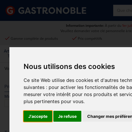
Information importante:
À partir du
1er ju
Veuillez demander votre clé personnelle à t
done
done
Gamme complète de produits
Prix compétitifs
Art De La
Matériel Électrique Et
Cuisine
Froid
Mobilier
Table
De Cuisson
Nous utilisons des cookies
Vous êtes ici:
Accueil
>
Matériel électrique et de cuisson
>
Cuisson ho
Ce site Web utilise des cookies et d'autres tech
GASTRO M S
Prix
suivantes :
pour activer les fonctionnalités de b
mesurer votre intérêt pour nos produits et servi
Min.
Max.
Trier par
plus pertinentes pour vous
.
J'accepte
Je refuse
Changer mes préfére