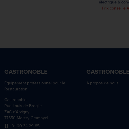
électrique à con
placard ouver
Prix conseillé
65/110C
GASTRONOBLE
GASTRONOBL
Equipement professionnel pour la
A propos de nous
Restauration
Gastronoble
Rue Louis de Broglie
ZAC d'Arvigny
77550 Moissy Cramayel
01 60 34 29 85