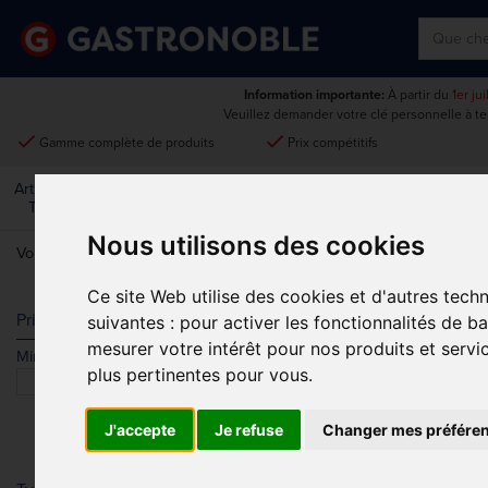
Information importante:
À partir du
1er ju
Veuillez demander votre clé personnelle à t
done
done
Gamme complète de produits
Prix compétitifs
Art De La
Matériel Électrique Et
Cuisine
Froid
Mobilier
Table
De Cuisson
Nous utilisons des cookies
Vous êtes ici:
Accueil
>
Usage unique et entretien
>
Collecte Des Dé
Ce site Web utilise des cookies et d'autres tech
COLLECTE 
Prix
suivantes :
pour activer les fonctionnalités de b
mesurer votre intérêt pour nos produits et servi
Min.
Max.
plus pertinentes pour vous
.
J'accepte
Je refuse
Changer mes préfére