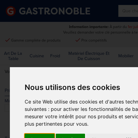
Information importante:
À partir du
1er ju
Veuillez demander votre clé personnelle à t
done
done
Gamme complète de produits
Prix compétitifs
Art De La
Matériel Électrique Et
Cuisine
Froid
Mobilier
Table
De Cuisson
Vous êtes ici:
Accueil
>
Mobilier
>
Intérieur
>
Tables
Nous utilisons des cookies
TABLES
Prix
Min.
Max.
Ce site Web utilise des cookies et d'autres tech
Trier par
suivantes :
pour activer les fonctionnalités de b
mesurer votre intérêt pour nos produits et servi
plus pertinentes pour vous
.