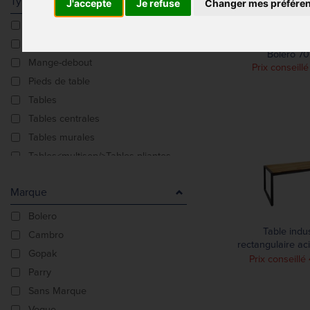
Type De Produit
J'accepte
Je refuse
Changer mes préfére
Bancs
Table carrée
Chariots à assiettes
Bolero 
Mange-debout
Prix conseillé
Pieds de table
Tables
Tables centrales
Tables murales
Tables<multisep/>Tables pliantes
Tabourets haut
Marque
Bolero
Table indus
Cambro
rectangulaire aci
Gopak
Bolero 1
Prix conseill
Parry
Sans Marque
Vogue