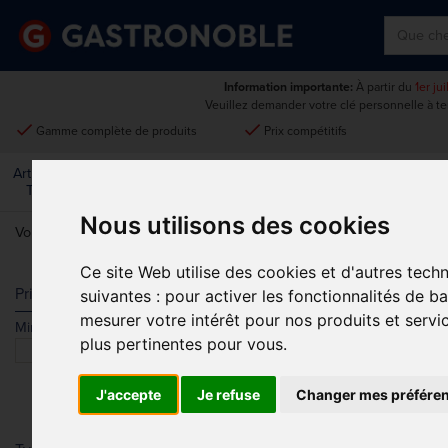
Information importante:
À partir du
1er ju
Veuillez demander votre clé personnelle à t
done
done
Gamme complète de produits
Prix compétitifs
Art De La
Matériel Électrique Et
Cuisine
Froid
Mobilier
Table
De Cuisson
Nous utilisons des cookies
Vous êtes ici:
Accueil
>
Pièces détachées
>
Pièces Détachées Sans 
Ce site Web utilise des cookies et d'autres tech
PIÈCES DÉT
Prix
suivantes :
pour activer les fonctionnalités de b
mesurer votre intérêt pour nos produits et servi
Min.
Max.
Trier par
plus pertinentes pour vous
.
J'accepte
Je refuse
Changer mes préfére