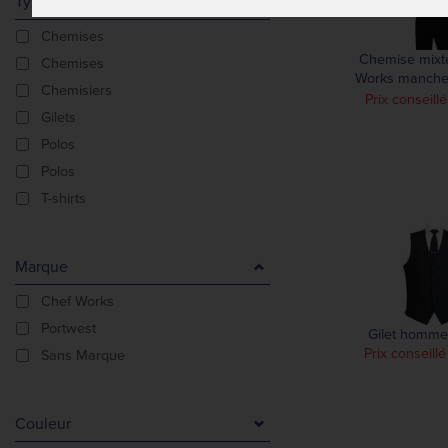
Type De Produit
Chemises
Chemise mixt
Chemises
Works manche
Chemisiers
blanc
Prix conseill
Gilets
Polos
Polos
T-shirts
Marque
Chef Works
Portwest
Gilet homme
Prix conseill
Sans Marque
Couleur