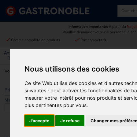
Information importante:
À partir du
1er ju
Veuillez demander votre clé personnelle à t
done
done
Gamme complète de produits
Prix compétitifs
Art De La
Matériel Électrique Et
Cuisine
Froid
Mobilier
Table
De Cuisson
Nous utilisons des cookies
Vous êtes ici:
Accueil
>
Vêtements et chaussures
>
Uniformes de ser
Ce site Web utilise des cookies et d'autres tech
T-SHIRTS ET
Prix
suivantes :
pour activer les fonctionnalités de b
mesurer votre intérêt pour nos produits et servi
Min.
Max.
Trier par
plus pertinentes pour vous
.
J'accepte
Je refuse
Changer mes préfére