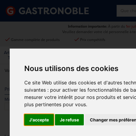
Information importante:
À partir du
1er ju
Veuillez demander votre clé personnelle à t
done
done
Gamme complète de produits
Prix compétitifs
Art De La
Matériel Électrique Et
Cuisine
Froid
Mobilier
Table
De Cuisson
Nous utilisons des cookies
Vous êtes ici:
Accueil
>
Matériel électrique et de cuisson
>
Préparatio
Ce site Web utilise des cookies et d'autres tech
TRANCHEUSE
Prix
suivantes :
pour activer les fonctionnalités de b
mesurer votre intérêt pour nos produits et servi
Min.
Max.
Trier par
plus pertinentes pour vous
.
J'accepte
Je refuse
Changer mes préfére