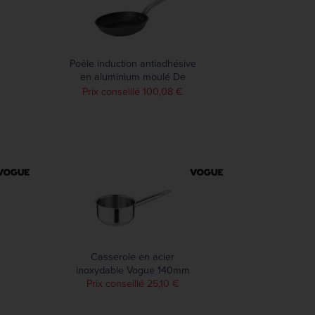
Poêle induction antiadhésive
en aluminium moulé De
Buyer Chocinduction
Prix conseillé 100,08 €
240mm
Casserole en acier
inoxydable Vogue 140mm
Prix conseillé 25,10 €