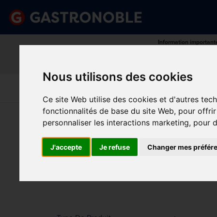
Information important
Veuillez demander votre c
done
done
Gamme complète de produits
Prix compétitif
Nous utilisons des cookies
Art De La
Matériel Électrique 
Cuisine
Froid
Table
De Cuisson
Ce site Web utilise des cookies et d'autres tec
fonctionnalités de base du site Web
,
pour offri
Vous êtes ici:
Accueil
>
Cuisine
>
Batterie et platerie
personnaliser les interactions marketing
,
pour d
MAR
Prix
J'accepte
Je refuse
Changer mes préfér
Min.
Max.
Trier p