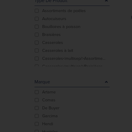
Type De Produit
Assortiments de poêles
Autocuiseurs
Bouilloires à poisson
Braisières
Casseroles
Casseroles à lait
Casseroles<multisep/>Assortiments de poêles <multi
Casseroles<multisep/>Braisières<multisep/>Poêles à
Casseroles<multisep/>Vapeurs<multisep/>Assortiment
Marque
Couvercles
Crêpières
Artame
Faitouts
Comas
Marmites
De Buyer
Moules à gâteaux
Garcima
Moules à gâteaux
Hendi
Plaques à snacker
Hygiplas