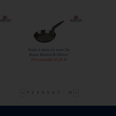
Poêle à blinis en acier De
Buyer Mineral B 120mm
Prix conseillé 20,25 €
1
2
3
4
5
6
7
…
13
<
>