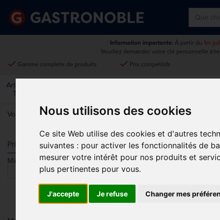
Information importante:
À partir du
1er ju
Veuillez demander votre clé personnelle à t
done
done
Gamme complète de produits
Prix compétitifs
Art De La
Matériel Électrique Et
Cuisine
Froid
Mobilier
Table
De Cuisson
Nous utilisons des cookies
Vous êtes ici:
Accueil
>
Art de la table
>
Verrerie
>
Plastique
Ce site Web utilise des cookies et d'autres tech
PLASTIQUE
Prix
suivantes :
pour activer les fonctionnalités de b
mesurer votre intérêt pour nos produits et servi
Min.
Max.
Trier par
plus pertinentes pour vous
.
J'accepte
Je refuse
Changer mes préfére