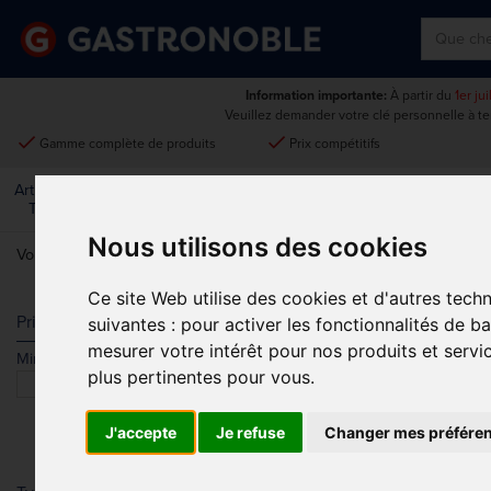
Information importante:
À partir du
1er ju
Veuillez demander votre clé personnelle à t
done
done
Gamme complète de produits
Prix compétitifs
Art De La
Matériel Électrique Et
Cuisine
Froid
Mobilier
Table
De Cuisson
Nous utilisons des cookies
Vous êtes ici:
Accueil
>
Cuisine
>
Couteaux
Ce site Web utilise des cookies et d'autres tech
COUTEAUX
Prix
suivantes :
pour activer les fonctionnalités de b
mesurer votre intérêt pour nos produits et servi
Min.
Max.
plus pertinentes pour vous
.
J'accepte
Je refuse
Changer mes préfére