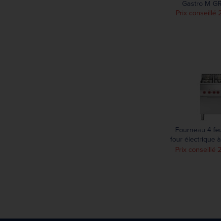
Gastro M G
Prix conseillé 
Fourneau 4 fe
four électrique 
GN 2/3 porte pl
Prix conseillé 
M 60/60C