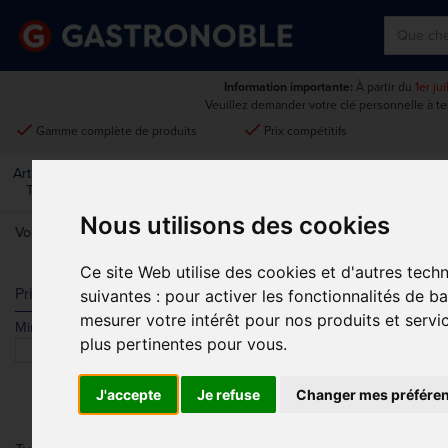
Information importante:
À partir du
1er ju
Veuillez demander votre clé personnelle à t
done
done
Gamme complète de produits
Prix compétitifs
Art De La
Matériel Électrique Et
Cuisine
Froid
Mobilier
Table
De Cuisson
Nous utilisons des cookies
Vous êtes ici:
Accueil
>
Matériel électrique et de cuisson
>
Cuisson ho
Ce site Web utilise des cookies et d'autres tech
GASTRO M S
Prix
suivantes :
pour activer les fonctionnalités de b
mesurer votre intérêt pour nos produits et servi
Min.
Max.
Trier par
plus pertinentes pour vous
.
J'accepte
Je refuse
Changer mes préfére