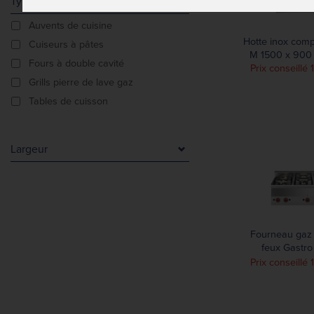
Type De Produit
Auvents de cuisine
Hotte inox comp
Cuiseurs à pâtes
M 1500 x 900
Fours à double cavité
Prix conseillé 
Grills pierre de lave gaz
Tables de cuisson
Largeur
300 mm
600 mm
900 mm
Fourneau gaz 
feux Gastr
60/90
Prix conseillé 