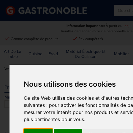
Information importante:
À partir du
1er ju
Veuillez demander votre clé personnelle à t
done
done
Gamme complète de produits
Prix compétitifs
Art De La
Matériel Électrique Et
Cuisine
Froid
Mobilier
Table
De Cuisson
Vous êtes ici:
Accueil
>
Art de la table
>
Couverts
>
Olympia
Nous utilisons des cookies
OLYMPIA
Prix
Min.
Max.
Ce site Web utilise des cookies et d'autres tech
Trier par
suivantes :
pour activer les fonctionnalités de b
mesurer votre intérêt pour nos produits et servi
plus pertinentes pour vous
.