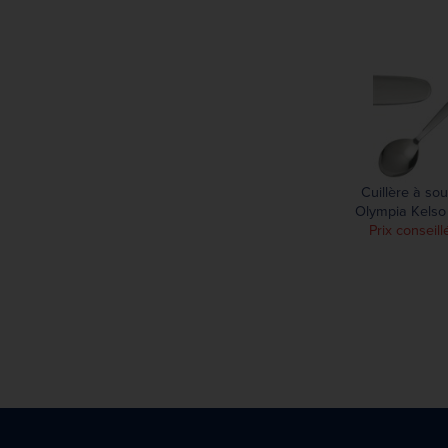
215 mm
217 mm
218 mm
220 mm
222 mm
223 mm
225 mm
Cuillère à so
226 mm
Olympia Kelso (
227 mm
Prix conseill
230 mm
231 mm
233 mm
235 mm
238 mm
242 mm