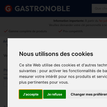
Information importante:
À partir du
1er ju
Veuillez demander votre clé personnelle à t
done
done
Gamme complète de produits
Prix compétitifs
Art De La
Matériel Électrique Et
Cuisine
Froid
Mobilier
Table
De Cuisson
Nous utilisons des cookies
Vous êtes ici:
Accueil
>
Cuisine
>
Conteneurs Alimentaires Et Bacs 
Ce site Web utilise des cookies et d'autres tech
CONTENEUR
Prix
suivantes :
pour activer les fonctionnalités de b
mesurer votre intérêt pour nos produits et servi
Min.
Max.
plus pertinentes pour vous
.
J'accepte
Je refuse
Changer mes préfére