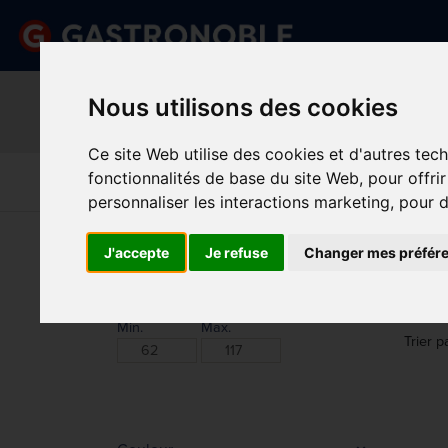
Information important
Nous utilisons des cookies
Veuillez demander votre c
done
done
Gamme complète de produits
Prix compétitif
Ce site Web utilise des cookies et d'autres tec
Art De La
Matériel Électrique 
fonctionnalités de base du site Web
,
pour offri
Cuisine
Froid
Table
De Cuisson
personnaliser les interactions marketing
,
pour d
Vous êtes ici:
Accueil
>
Vêtements et chaussures
>
C
J'accepte
Je refuse
Changer mes préfér
DIV
Prix
Min.
Max.
Trier p