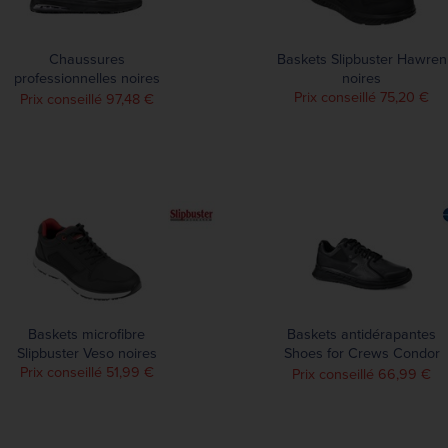
Chaussures
Baskets Slipbuster Hawren
professionnelles noires
noires
Shoes For Crews type
Prix conseillé 75,20 €
Prix conseillé 97,48 €
baskets
Baskets microfibre
Baskets antidérapantes
Slipbuster Veso noires
Shoes for Crews Condor
Prix conseillé 51,99 €
homme 47
Prix conseillé 66,99 €