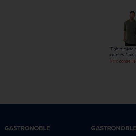
T-shirt mixt
courtes Chau
Valente UFX ver
Prix conseill
GASTRONOBLE
GASTRONOBL