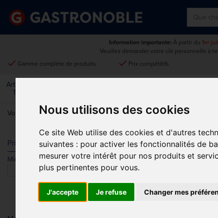
Information importante:
À partir du
1er ju
Veuillez demander votre clé personnelle à t
done
done
Gamme complète de produits
Prix compétitifs
Art De La
Matériel Électrique Et
Cuisine
Froid
Mobilier
Table
De Cuisson
Nous utilisons des cookies
Vous êtes ici:
Accueil
>
Vêtements et chaussures
>
Tenues de cuisin
Ce site Web utilise des cookies et d'autres tech
T-SHIRTS ET
Prix
suivantes :
pour activer les fonctionnalités de b
mesurer votre intérêt pour nos produits et servi
Min.
Max.
Trier par
plus pertinentes pour vous
.
J'accepte
Je refuse
Changer mes préfére