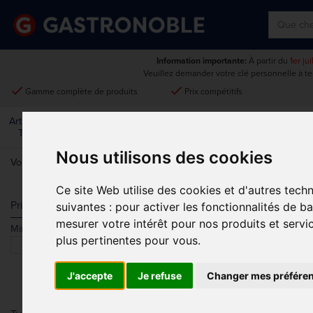
Information importante:
À partir du
1er ju
Veuillez demander votre clé personnelle à t
done
done
Gamme complète de produits
Prix compétitifs
Art De La
Matériel Électrique Et
Cuisine
Froid
Mobilier
Table
De Cuisson
Nous utilisons des cookies
Vous êtes ici:
Accueil
>
Vêtements et chaussures
>
Uniformes De Ser
Ce site Web utilise des cookies et d'autres tech
UNIFORMES 
Prix
suivantes :
pour activer les fonctionnalités de b
mesurer votre intérêt pour nos produits et servi
Min.
Max.
plus pertinentes pour vous
.
J'accepte
Je refuse
Changer mes préfére