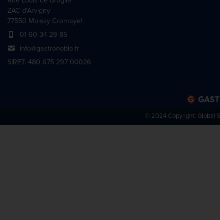
Rue Louis de Broglie
1000 mm
990 mm
ZAC d'Arvigny
1005 mm
1000 mm
77550 Moissy Cramayel
1016 mm
1005 mm
01 60 34 29 85
1040 mm
1016 mm
info@gastronoble.fr
1060 mm
1040 mm
SIRET: 480 675 297 00026
1067 mm
1066 mm
1067 mm
© 2024 Copyright:
Global 