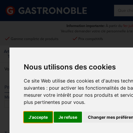
Information importante:
À partir du
1er ju
Veuillez demander votre clé personnelle à t
done
done
Gamme complète de produits
Prix compétitifs
Art De La
Matériel Électrique Et
Cuisine
Froid
Mobilier
Table
De Cuisson
Nous utilisons des cookies
Vous êtes ici:
Accueil
>
Matériel électrique et de cuisson
>
Petit matér
Ce site Web utilise des cookies et d'autres tech
GAUFRIERS 
Prix
suivantes :
pour activer les fonctionnalités de b
mesurer votre intérêt pour nos produits et servi
Min.
Max.
Trier par
plus pertinentes pour vous
.
J'accepte
Je refuse
Changer mes préfére