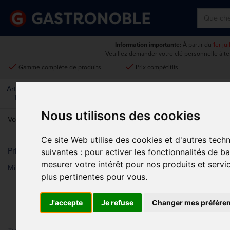
Information importante:
À partir du
1er ju
Veuillez demander votre clé personnelle à t
done
done
Gamme complète de produits
Prix compétitifs
Art De La
Matériel Électrique Et
Cuisine
Froid
Mobilier
Table
De Cuisson
Nous utilisons des cookies
Vous êtes ici:
Accueil
>
Cuisine
>
Pâtisserie
Ce site Web utilise des cookies et d'autres tech
PÂTISSERIE
Prix
suivantes :
pour activer les fonctionnalités de b
mesurer votre intérêt pour nos produits et servi
Min.
Max.
plus pertinentes pour vous
.
J'accepte
Je refuse
Changer mes préfére