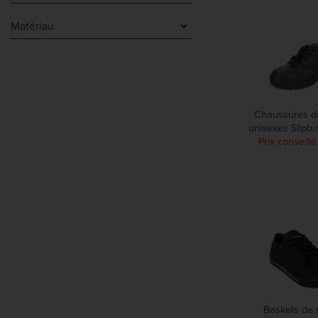
Noir
Matériau
Noir
Cuir
EVA
Microfibre
Polyuréthane
Chaussures de
unisexes Slipbu
Prix conseill
Baskets de 