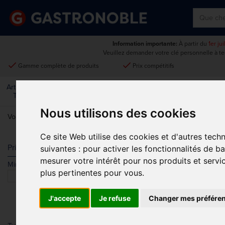
Information importante:
À partir du
1er ju
Veuillez demander votre clé personnelle à t
done
done
Gamme complète de produits
Prix compétitifs
Art De La
Matériel Électrique Et
Cuisine
Froid
Mobilier
Table
De Cuisson
Nous utilisons des cookies
Vous êtes ici:
Accueil
>
Vêtements et chaussures
>
Chaussures
>
Cha
Ce site Web utilise des cookies et d'autres tech
CHAUSSURES
Prix
suivantes :
pour activer les fonctionnalités de b
mesurer votre intérêt pour nos produits et servi
Min.
Max.
Trier par
plus pertinentes pour vous
.
J'accepte
Je refuse
Changer mes préfére