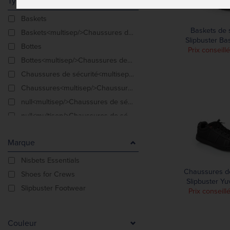
Type De Produit
Baskets
Baskets de 
Baskets<multisep/>Chaussures de sécurité
Slipbuster Ba
Bottes
Prix conseill
Bottes<multisep/>Chaussures de sécurité
Chaussures de sécurité<multisep/>Chaussures de séc
Chaussures<multisep/>Chaussures de sécurité
null<multisep/>Chaussures de sécurité
null<multisep/>Chaussures de sécurité
null<multisep/>Chaussures de sécurité
Marque
null<multisep/>Chaussures de sécurité
null<multisep/>Chaussures de sécurité
Nisbets Essentials
Chaussures de
Shoes for Crews
Slipbuster Yu
Slipbuster Footwear
Prix conseill
Couleur