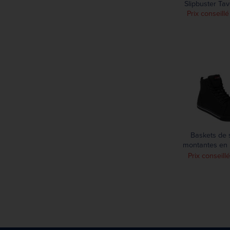
Slipbuster Ta
Prix conseill
Baskets de 
montantes en 
Slipbuster no
Prix conseill