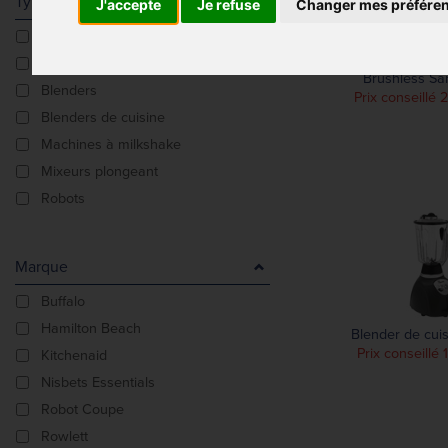
Type De Produit
J'accepte
Je refuse
Changer mes préfére
Accessoires
Blender sil
Batteurs de comptoir
Brushless Sa
Blenders
Prix conseillé
Blenders de cuisine
Machines à milkshake
Mixeurs plongeant
Robots
Marque
Buffalo
Hamilton Beach
Blender de cui
Prix conseillé 
Kitchenaid
Nisbets Essentials
Robot Coupe
Rowlett