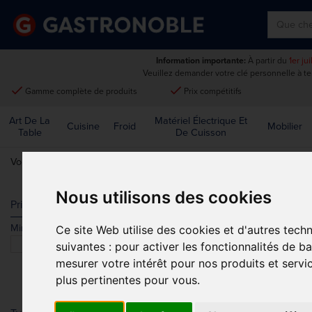
Information importante:
À partir du
1er ju
Veuillez demander votre clé personnelle à t
done
done
Gamme complète de produits
Prix compétitifs
Art De La
Matériel Électrique Et
Cuisine
Froid
Mobilier
Table
De Cuisson
Vous êtes ici:
Accueil
>
Matériel électrique et de cuisson
>
Blenders e
Nous utilisons des cookies
BLENDERS D
Prix
Min.
Max.
Ce site Web utilise des cookies et d'autres tech
Trier par
suivantes :
pour activer les fonctionnalités de b
mesurer votre intérêt pour nos produits et servi
plus pertinentes pour vous
.