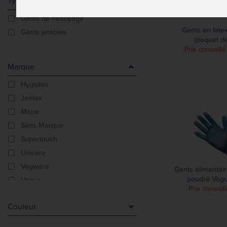
Type De Produit
Gants de nettoyage
Gants en late
Gants jetables
(paquet d
Prix conseill
Marque
Hygiplas
Jantex
Mapa
Sans Marque
Supertouch
Unicare
Vegware
Gants alimentair
poudré Vogu
Vogue
Prix conseill
Couleur
Argent