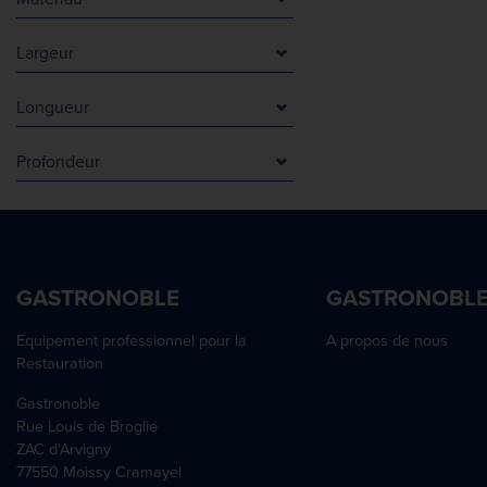
Blanc
Coton
Marron
Largeur
Papier
0 mm
Simili cuir
Longueur
24 mm
0 mm
330 mm
Profondeur
450 mm
400 mm
0 mm
550 mm
450 mm
24 mm
550 mm
300 mm
330 mm
GASTRONOBLE
GASTRONOBL
400 mm
Equipement professionnel pour la
450 mm
A propos de nous
Restauration
550 mm
Gastronoble
Rue Louis de Broglie
ZAC d'Arvigny
77550 Moissy Cramayel