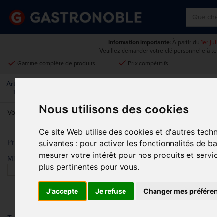
Information importante:
À partir du
1er ju
Veuillez demander votre clé personnelle à t
done
done
Gamme complète de produits
Prix compétitifs
Art De La
Matériel Électrique Et
Cuisine
Froid
Mobilier
Table
De Cuisson
Nous utilisons des cookies
Vous êtes ici:
Accueil
>
Art de la table
>
Linge de table
>
Serviettes E
Ce site Web utilise des cookies et d'autres tech
SERVIETTES 
Prix
suivantes :
pour activer les fonctionnalités de b
mesurer votre intérêt pour nos produits et servi
Min.
Max.
Trier par
plus pertinentes pour vous
.
J'accepte
Je refuse
Changer mes préfére