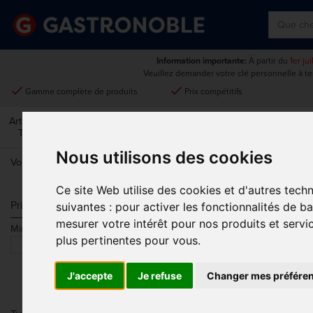
Information importante:
À partir du
1er ju
Veuillez demander votre clé personnelle à t
done
done
Gamme complète de produits
Prix compétitifs
Art De La
Matériel Électrique Et
Cuisine
Froid
Mobilier
Table
De Cuisson
Nous utilisons des cookies
Vous êtes ici:
Accueil
>
Matériel électrique et de cuisson
>
Cuisson ho
Ce site Web utilise des cookies et d'autres tech
GASTRO M S
Prix
suivantes :
pour activer les fonctionnalités de b
mesurer votre intérêt pour nos produits et servi
Min.
Max.
Trier par
plus pertinentes pour vous
.
J'accepte
Je refuse
Changer mes préfére