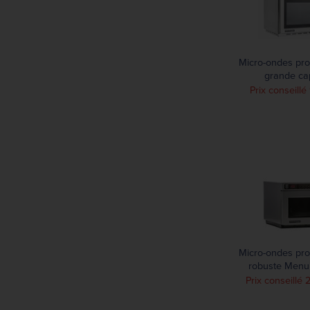
Micro-ondes pr
grande ca
Menumaster 
Prix conseill
Micro-ondes pr
robuste Menu
litres 1400W
Prix conseillé