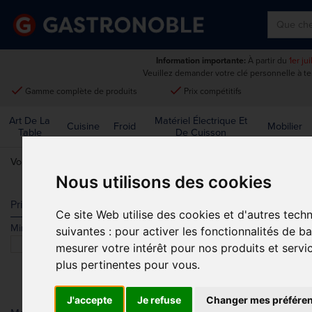
Information importante:
À partir du
1er ju
Veuillez demander votre clé personnelle à t
done
done
Gamme complète de produits
Prix compétitifs
Art De La
Matériel Électrique Et
Cuisine
Froid
Mobilier
Table
De Cuisson
Vous êtes ici:
Accueil
>
Matériel électrique et de cuisson
>
Micro-onde
Nous utilisons des cookies
MICRO-OND
Prix
Ce site Web utilise des cookies et d'autres tech
Min.
Max.
suivantes :
pour activer les fonctionnalités de b
Trier par
mesurer votre intérêt pour nos produits et servi
plus pertinentes pour vous
.
J'accepte
Je refuse
Changer mes préfére