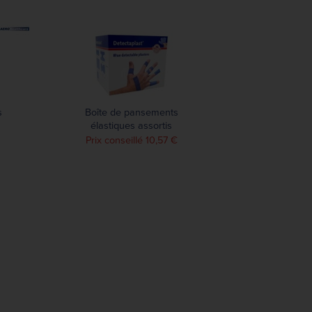
s
Boîte de pansements
élastiques assortis
Detectaplast (lot de 100)
Prix conseillé 10,57 €