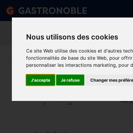
Information important
Veuillez demander votre c
Nous utilisons des cookies
done
done
Gamme complète de produits
Prix compétitif
Ce site Web utilise des cookies et d'autres tec
Art De La
Matériel Électrique 
Cuisine
Froid
Table
De Cuisson
fonctionnalités de base du site Web
,
pour offri
personnaliser les interactions marketing
,
pour d
Vous êtes ici:
Accueil
>
Usage unique et entretien
>
J'accepte
Je refuse
Changer mes préfér
BAN
Prix
Min.
Max.
Trier p