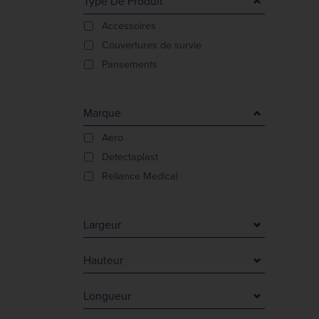
Type De Produit
Accessoires
Couvertures de survie
Pansements
Marque
Aero
Detectaplast
Reliance Medical
Largeur
35 mm
Hauteur
40 mm
50 mm
70 mm
Longueur
90 mm
90 mm
40 mm