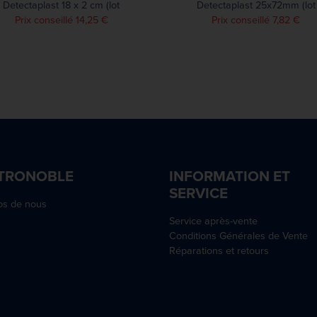
Detectaplast 18 x 2 cm (lot
Detectaplast 25x72mm (lot
de 100)
de 100)
Prix conseillé 14,25 €
Prix conseillé 7,82 €
TRONOBLE
INFORMATION ET
SERVICE
os de nous
Service après-vente
Conditions Générales de Vente
Réparations et retours