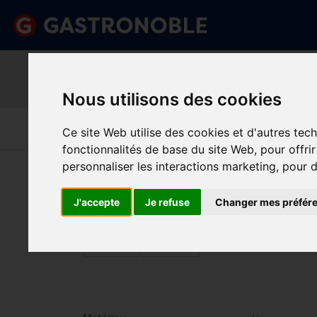
Information important
Veuillez demander votre c
done
done
Gamme complète de produits
Prix compétitif
Nous utilisons des cookies
Art De La
Matériel Électrique 
Cuisine
Froid
Ce site Web utilise des cookies et d'autres tec
Table
De Cuisson
fonctionnalités de base du site Web
,
pour offri
Vous êtes ici:
Accueil
>
Pièces détachées
>
Pièces D
personnaliser les interactions marketing
,
pour d
J'accepte
Je refuse
Changer mes préfér
PIÈ
Prix
Min.
Max.
Trier p