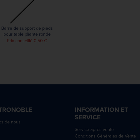
Barre de support de pieds
pour table pliante ronde
Bolero
Prix conseillé 0,50 €
TRONOBLE
INFORMATION ET
SERVICE
os de nous
Service après-vente
Conditions Générales de Vente