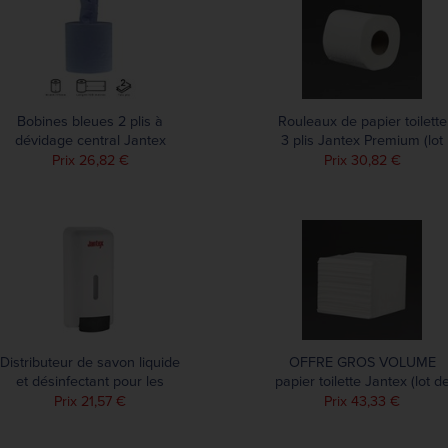
Bobines bleues 2 plis à
Rouleaux de papier toilette
dévidage central Jantex
3 plis Jantex Premium (lot
120m (lot de 6)
de 40)
Prix 26,82 €
Prix 30,82 €
Distributeur de savon liquide
OFFRE GROS VOLUME
et désinfectant pour les
papier toilette Jantex (lot d
mains Jantex 1L
36)
Prix 21,57 €
Prix 43,33 €