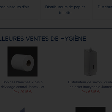
ssainisseurs d'air
Distributeurs de papier
Distribu
toilette
LLEURES VENTES DE HYGIÈNE
Bobines blanches 2 plis à
Distributeur de savon liquid
dévidage central Jantex (lot
en acier inoxydable Jantex
de 6)
1L
Prix 29,15 €
Prix 65,15 €