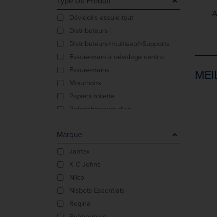
Type De Produit
A
Dévidoirs essuie-tout
Distributeurs
Distributeurs<multisep/>Supports
Essuie-main à dévidage central
Essuie-mains
MEI
Mouchoirs
Papiers toilette
Rafraîchisseurs d'air
Savons pour les mains
Marque
Sèche-mains
Serviettes en papier
Jantex
Solutions hydro-alcoolique
K C Johns
Nilco
Nisbets Essentials
Regina
Rubbermaid