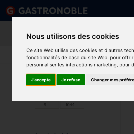
Information important
Veuillez demander votre c
Nous utilisons des cookies
done
done
Gamme complète de produits
Prix compétitif
Ce site Web utilise des cookies et d'autres tec
Art De La
Matériel Électrique 
Cuisine
Froid
Table
De Cuisson
fonctionnalités de base du site Web
,
pour offri
personnaliser les interactions marketing
,
pour d
Vous êtes ici:
Accueil
>
Usage unique et entretien
>
J'accepte
Je refuse
Changer mes préfér
HYG
Prix
Min.
Max.