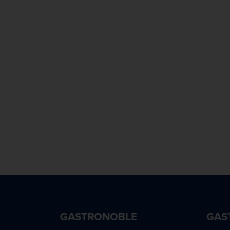
560 mm
597 mm
718 mm
GASTRONOBLE
GAS