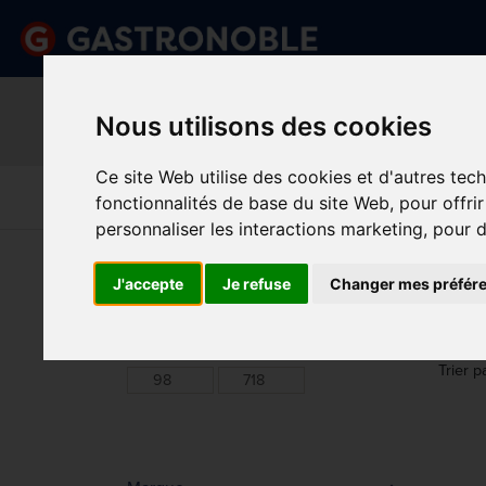
Information important
Veuillez demander votre c
Nous utilisons des cookies
done
done
Gamme complète de produits
Prix compétitif
Ce site Web utilise des cookies et d'autres tec
Art De La
Matériel Électrique 
Cuisine
Froid
fonctionnalités de base du site Web
,
pour offri
Table
De Cuisson
personnaliser les interactions marketing
,
pour d
Vous êtes ici:
Accueil
>
Mobilier
>
Chaises Hautes
J'accepte
Je refuse
Changer mes préfér
CHA
Prix
Min.
Max.
Trier p