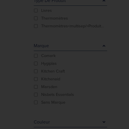
Type De Produit
Livres
Thermomètres
Thermomètres<multisep/>Produits sans BPA
Marque
Comark
Hygiplas
Kitchen Craft
Kitchenaid
Marsden
Nisbets Essentials
Sans Marque
Couleur