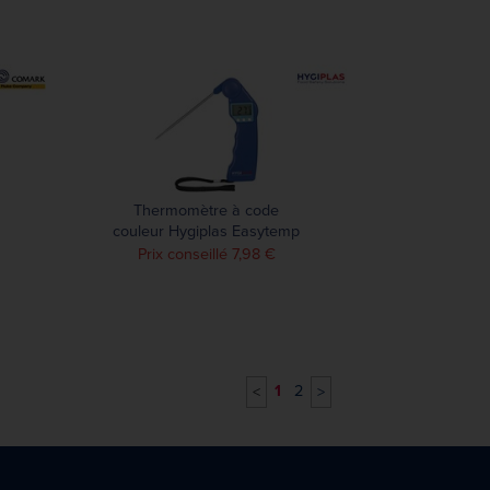
Thermomètre à code
couleur Hygiplas Easytemp
bleu
Prix conseillé 7,98 €
1
2
<
>