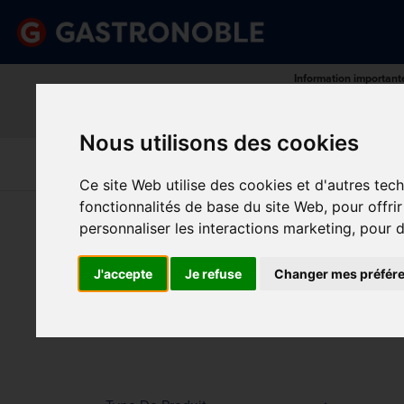
Information important
Veuillez demander votre c
done
done
Gamme complète de produits
Prix compétitif
Nous utilisons des cookies
Art De La
Matériel Électrique 
Cuisine
Froid
Table
De Cuisson
Ce site Web utilise des cookies et d'autres tec
fonctionnalités de base du site Web
,
pour offri
Vous êtes ici:
Accueil
>
Cuisine
>
Ustensiles
>
Therm
personnaliser les interactions marketing
,
pour d
TH
Prix
J'accepte
Je refuse
Changer mes préfér
Min.
Max.
Trier p