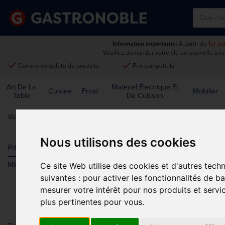
Information importante:
À partir du
1er ju
Veuillez demander votre clé personnelle à t
done
done
Gamme complète de produits
Prix compétitifs
Art De La
Matériel Électrique Et
Cuisine
Froid
Mobilier
Table
De Cuisson
Vous êtes ici:
Accueil
>
Vêtements et chaussures
>
Tenues de cuisin
Nous utilisons des cookies
COUVRE-CH
Prix
Min.
Max.
Ce site Web utilise des cookies et d'autres tech
Trier par
suivantes :
pour activer les fonctionnalités de b
mesurer votre intérêt pour nos produits et servi
plus pertinentes pour vous
.