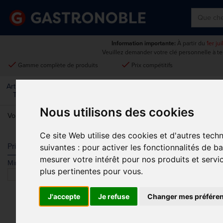
Information importante:
À partir du
1er ju
Veuillez demander votre clé personnelle à t
done
done
Gamme complète de produits
Prix compétitifs
Art De La
Matériel Électrique Et
Cuisine
Froid
Mobilier
Table
De Cuisson
Nous utilisons des cookies
Vous êtes ici:
Accueil
>
Matériel électrique et de cuisson
>
Préparatio
Ce site Web utilise des cookies et d'autres tech
HACHOIRS À
Prix
suivantes :
pour activer les fonctionnalités de b
mesurer votre intérêt pour nos produits et servi
Min.
Max.
Trier par
plus pertinentes pour vous
.
J'accepte
Je refuse
Changer mes préfére