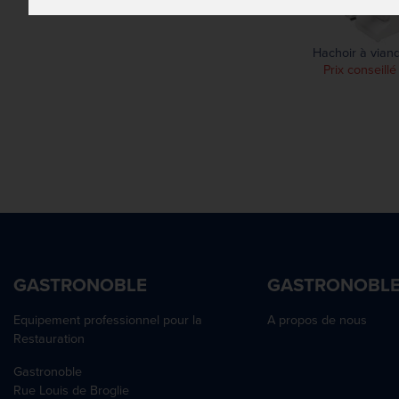
Hachoir à viand
Prix conseillé
GASTRONOBLE
GASTRONOBL
Equipement professionnel pour la
A propos de nous
Restauration
Gastronoble
Rue Louis de Broglie