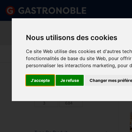
Information important
Veuillez demander votre c
Nous utilisons des cookies
done
done
Gamme complète de produits
Prix compétitif
Ce site Web utilise des cookies et d'autres tec
Art De La
Matériel Électrique 
Cuisine
Froid
Table
De Cuisson
fonctionnalités de base du site Web
,
pour offri
personnaliser les interactions marketing
,
pour d
Vous êtes ici:
Accueil
>
Art de la table
>
Vaisselle
J'accepte
Je refuse
Changer mes préfér
VAI
Prix
Min.
Max.