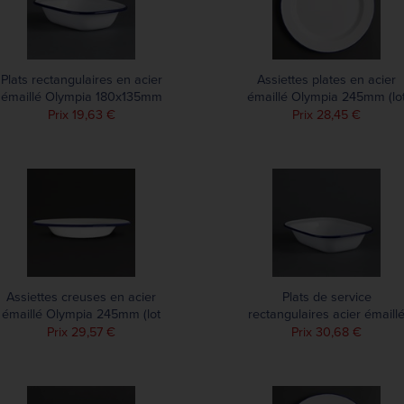
Plats rectangulaires en acier
Assiettes plates en acier
émaillé Olympia 180x135mm
émaillé Olympia 245mm (lo
(lot de 6)
de 6)
Prix 19,63 €
Prix 28,45 €
Assiettes creuses en acier
Plats de service
émaillé Olympia 245mm (lot
rectangulaires acier émaill
de 6)
Olympia 280x190mm (lot d
Prix 29,57 €
Prix 30,68 €
6)