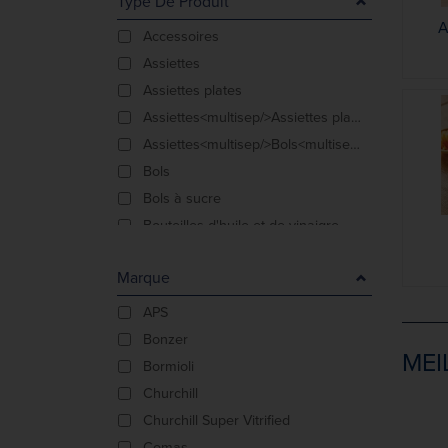
Type De Produit
A
Accessoires
Assiettes
Assiettes plates
Assiettes<multisep/>Assiettes plates
Assiettes<multisep/>Bols<multisep/>Kits de démarra
Bols
Bols à sucre
Bouteilles d'huile et de vinaigre
Cafetières
Marque
Carafes
Coquetiers
APS
Couteaux à dessert
Bonzer
MEI
Cuillères portionneuses<multisep/>null
Bormioli
Distributeurs à épices
Churchill
Gobelets
Churchill Super Vitrified
Pichets isothermes
Comas