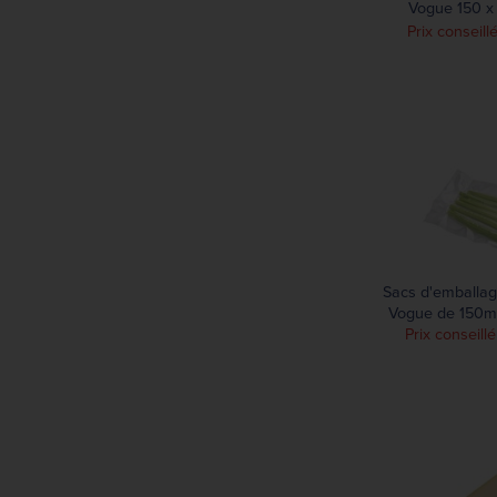
Vogue 150 
gaufrés (lot
Prix conseill
Sacs d'emballag
Vogue de 150m
Prix conseill