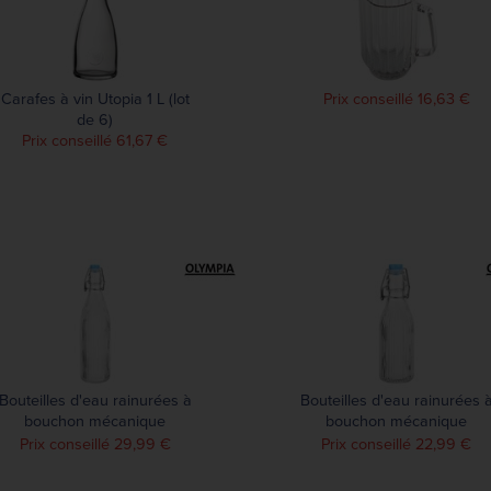
Carafes à vin Utopia 1 L (lot
Prix conseillé 16,63 €
de 6)
Prix conseillé 61,67 €
Bouteilles d'eau rainurées à
Bouteilles d'eau rainurées 
bouchon mécanique
bouchon mécanique
Olympia 500ml (lot de 6)
Olympia 200ml (lot de 6)
Prix conseillé 29,99 €
Prix conseillé 22,99 €