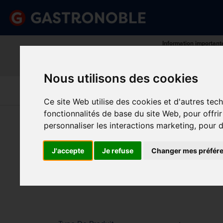
Information important
Veuillez demander votre c
done
done
Gamme complète de produits
Prix compétitif
Nous utilisons des cookies
Art De La
Matériel Électrique 
Cuisine
Froid
Table
De Cuisson
Ce site Web utilise des cookies et d'autres tec
fonctionnalités de base du site Web
,
pour offri
Vous êtes ici:
Accueil
>
Art de la table
>
Verrerie
>
Pi
personnaliser les interactions marketing
,
pour d
PIC
Prix
J'accepte
Je refuse
Changer mes préfér
Min.
Max.
Trier p