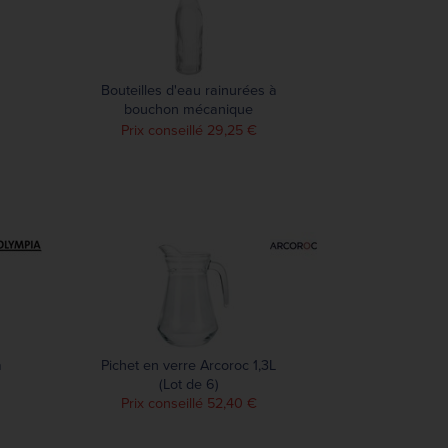
Bouteilles d'eau rainurées à
bouchon mécanique
Olympia 1L (lot de 6)
Prix conseillé 29,25 €
à
Pichet en verre Arcoroc 1,3L
(Lot de 6)
Prix conseillé 52,40 €