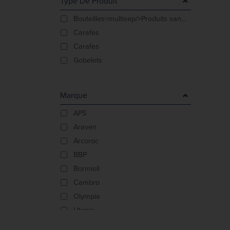
Type De Produit
Bouteilles<multisep/>Produits sans BPA
Carafes
Carafes
Gobelets
Marque
APS
Araven
Arcoroc
BBP
Bormioli
Cambro
Olympia
Utopia