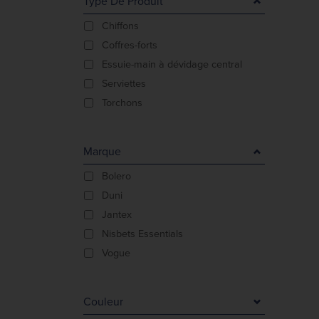
Type De Produit
Chiffons
Coffres-forts
Essuie-main à dévidage central
Serviettes
Torchons
Marque
Bolero
Duni
Jantex
Nisbets Essentials
Vogue
Couleur