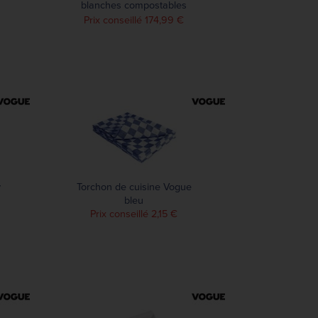
blanches compostables
Duni 400mm (lot de 750)
Prix conseillé 174,99 €
y
Torchon de cuisine Vogue
bleu
Prix conseillé 2,15 €