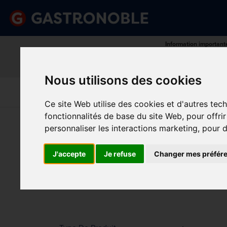
Information important
Veuillez demander votre c
done
done
Gamme complète de produits
Prix compétitif
Nous utilisons des cookies
Art De La
Matériel Électrique 
Cuisine
Froid
Table
De Cuisson
Ce site Web utilise des cookies et d'autres tec
fonctionnalités de base du site Web
,
pour offri
Vous êtes ici:
Accueil
>
Cuisine
>
Torchons et gants
personnaliser les interactions marketing
,
pour d
TOR
Prix
J'accepte
Je refuse
Changer mes préfér
Min.
Max.
Trier p