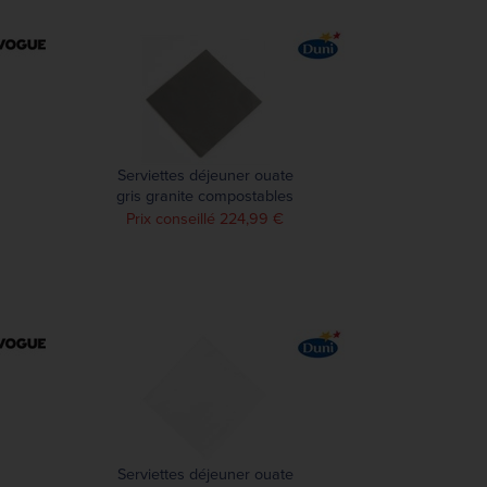
Serviettes déjeuner ouate
gris granite compostables
Duni 400mm (lot de 750)
Prix conseillé 224,99 €
Serviettes déjeuner ouate