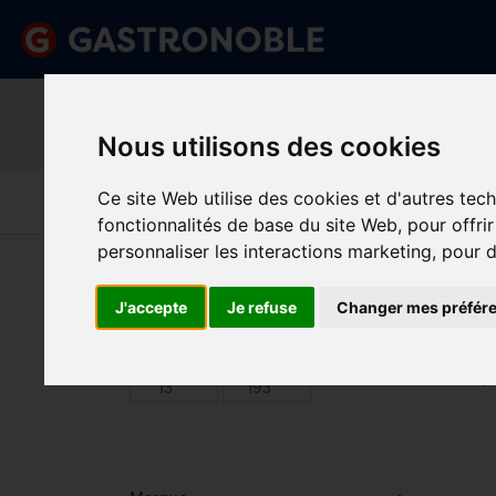
Information important
Veuillez demander votre c
Nous utilisons des cookies
done
done
Gamme complète de produits
Prix compétitif
Art De La
Matériel Électrique 
Ce site Web utilise des cookies et d'autres tec
Cuisine
Froid
Table
De Cuisson
fonctionnalités de base du site Web
,
pour offri
personnaliser les interactions marketing
,
pour d
Vous êtes ici:
Accueil
>
Art de la table
>
Verrerie
>
De
J'accepte
Je refuse
Changer mes préfér
DES
Prix
Min.
Max.
Trier p