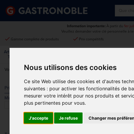
Information importante:
À partir du
1er ju
Veuillez demander votre clé personnelle à t
done
done
Gamme complète de produits
Prix compétitifs
Art De La
Matériel Électrique Et
Cuisine
Froid
Mobilier
Table
De Cuisson
Nous utilisons des cookies
Vous êtes ici:
Accueil
>
Matériel Électrique Et De Cuisson
Ce site Web utilise des cookies et d'autres tech
MATÉRIEL É
Prix
suivantes :
pour activer les fonctionnalités de b
mesurer votre intérêt pour nos produits et servi
Min.
Max.
plus pertinentes pour vous
.
J'accepte
Je refuse
Changer mes préfére