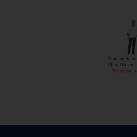
Pantalon de cu
Chaud Devant 
rayé noir et b
Prix conseill