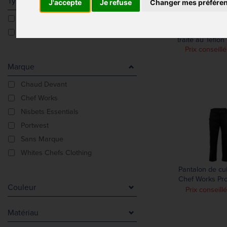
Type De Produit
J'accepte
Je refuse
Changer mes préfére
Pantalon
Pantalon de cu
Pantalons
traité au Teflon 
Prix conseill
Marque
Chaud Devant
Chef Works
Nisbets Essentials
Portwest
Sans Marque
Whites Chefs Clothing
Pantalon de cu
Chef Works Pro
Couleur
chevrons 
Prix conseill
A motifs
Matériau
A motifs