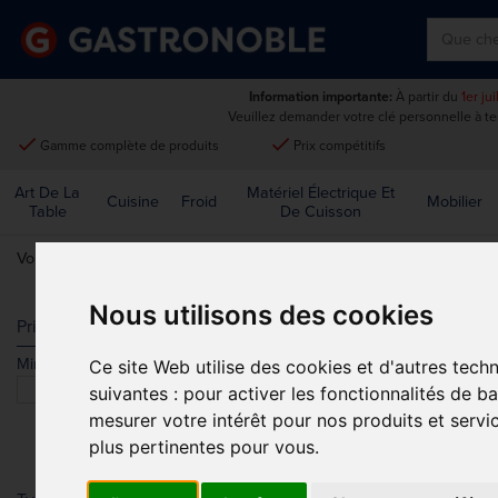
Information importante:
À partir du
1er ju
Veuillez demander votre clé personnelle à t
done
done
Gamme complète de produits
Prix compétitifs
Art De La
Matériel Électrique Et
Cuisine
Froid
Mobilier
Table
De Cuisson
Vous êtes ici:
Accueil
>
Vêtements et chaussures
>
Tenues de cuisin
Nous utilisons des cookies
PANTALONS 
Prix
Min.
Max.
Ce site Web utilise des cookies et d'autres tech
Trier par
suivantes :
pour activer les fonctionnalités de b
mesurer votre intérêt pour nos produits et servi
plus pertinentes pour vous
.