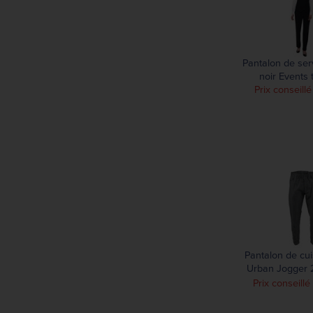
Pantalon de se
noir Events t
Prix conseill
Pantalon de cu
Urban Jogger 2
rayures noires 
Prix conseillé
XL